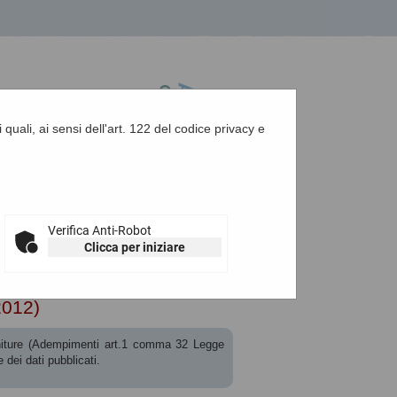
 quali, ai sensi dell'art. 122 del codice privacy e
A
-
A
-
|
Grafica
-
Testo
-
Alto contrasto
A
Verifica Anti-Robot
Clicca per iniziare
t. 1 c. 32 L.190 de...
2012)
forniture (Adempimenti art.1 comma 32 Legge
dei dati pubblicati.