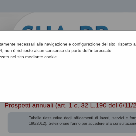
ettamente necessari alla navigazione e configurazione del sito, rispetto ai
, non è richiesto alcun consenso da parte dell'interessato.
zato nel sito mediante cookie.
Sei qui:
Home
»
Procedure fino al 31/12/2023
»
Prospetti annuali (ar
Prospetti annuali (art. 1 c. 32 L.190 del 6/11/
Tabelle riassuntive degli affidamenti di lavori, servizi e 
190/2012). Selezionare l'anno per accedere alla consultazione 