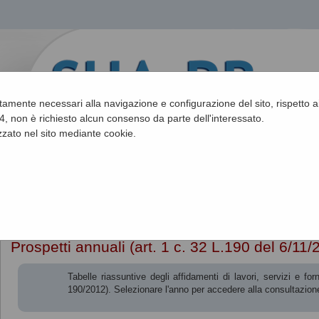
ettamente necessari alla navigazione e configurazione del sito, rispetto ai
, non è richiesto alcun consenso da parte dell'interessato.
zato nel sito mediante cookie.
Sei qui:
Home
»
Procedure fino al 31/12/2023
»
Prospetti annuali (ar
Prospetti annuali (art. 1 c. 32 L.190 del 6/11/
Tabelle riassuntive degli affidamenti di lavori, servizi e 
190/2012). Selezionare l'anno per accedere alla consultazione 