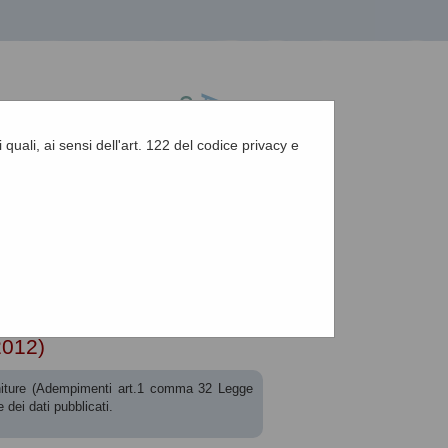
 quali, ai sensi dell'art. 122 del codice privacy e
A
-
A
-
|
Grafica
-
Testo
-
Alto contrasto
A
t. 1 c. 32 L.190 de...
2012)
forniture (Adempimenti art.1 comma 32 Legge
dei dati pubblicati.