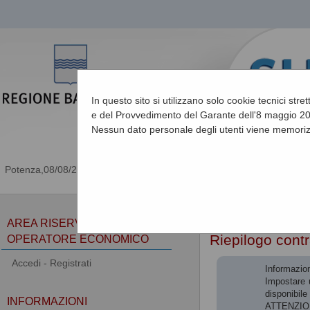
In questo sito si utilizzano solo cookie tecnici stre
e del Provvedimento del Garante dell'8 maggio 201
Nessun dato personale degli utenti viene memoriz
08/08/2026 11:00
Sei qui:
Home
»
Procedu
AREA RISERVATA
Riepilogo contr
OPERATORE ECONOMICO
Accedi - Registrati
Informazion
Impostare u
disponibile 
INFORMAZIONI
ATTENZIONE: