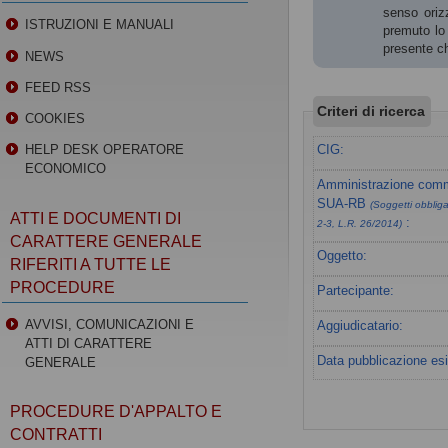
senso orizz
ISTRUZIONI E MANUALI
premuto lo 
presente ch
NEWS
FEED RSS
Criteri di ricerca
COOKIES
CIG:
HELP DESK OPERATORE
ECONOMICO
Amministrazione commi
SUA-RB
(Soggetti obbligat
ATTI E DOCUMENTI DI
:
2-3, L.R. 26/2014)
CARATTERE GENERALE
Oggetto:
RIFERITI A TUTTE LE
PROCEDURE
Partecipante:
AVVISI, COMUNICAZIONI E
Aggiudicatario:
ATTI DI CARATTERE
Data pubblicazione esi
GENERALE
PROCEDURE D'APPALTO E
CONTRATTI