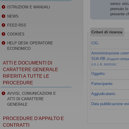
senso orizz
ISTRUZIONI E MANUALI
premuto lo 
presente ch
NEWS
FEED RSS
Criteri di ricerca
COOKIES
CIG:
HELP DESK OPERATORE
ECONOMICO
Amministrazione commi
SUA-RB
(Soggetti obbligat
ATTI E DOCUMENTI DI
:
2-3, L.R. 26/2014)
CARATTERE GENERALE
Oggetto:
RIFERITI A TUTTE LE
PROCEDURE
Partecipante:
AVVISI, COMUNICAZIONI E
Aggiudicatario:
ATTI DI CARATTERE
Data pubblicazione esi
GENERALE
PROCEDURE D'APPALTO E
CONTRATTI