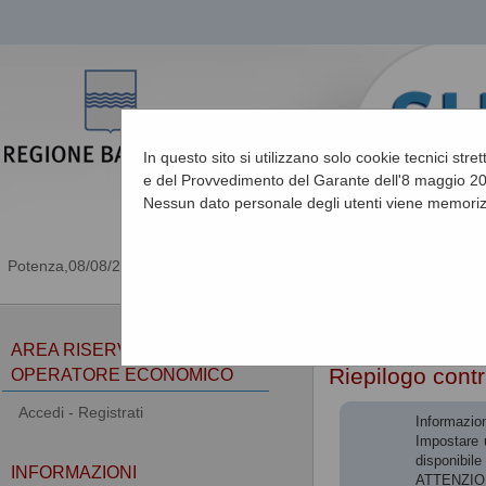
In questo sito si utilizzano solo cookie tecnici stre
e del Provvedimento del Garante dell'8 maggio 201
Nessun dato personale degli utenti viene memoriz
08/08/2026 10:55
Sei qui:
Home
»
Procedu
AREA RISERVATA
Riepilogo contr
OPERATORE ECONOMICO
Accedi - Registrati
Informazion
Impostare u
disponibile 
INFORMAZIONI
ATTENZIONE: