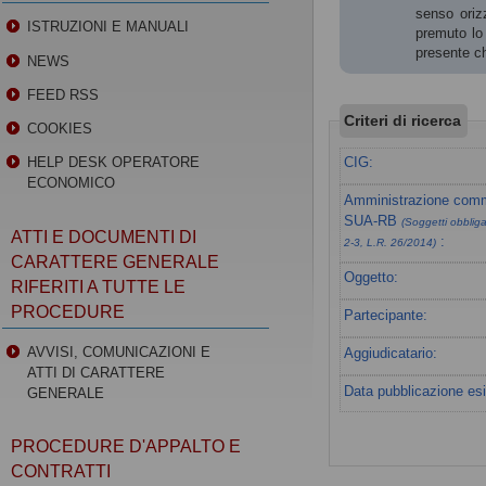
senso orizz
ISTRUZIONI E MANUALI
premuto lo 
presente ch
NEWS
FEED RSS
Criteri di ricerca
COOKIES
CIG:
HELP DESK OPERATORE
ECONOMICO
Amministrazione commi
SUA-RB
(Soggetti obbligat
ATTI E DOCUMENTI DI
:
2-3, L.R. 26/2014)
CARATTERE GENERALE
Oggetto:
RIFERITI A TUTTE LE
PROCEDURE
Partecipante:
AVVISI, COMUNICAZIONI E
Aggiudicatario:
ATTI DI CARATTERE
Data pubblicazione esi
GENERALE
PROCEDURE D'APPALTO E
CONTRATTI