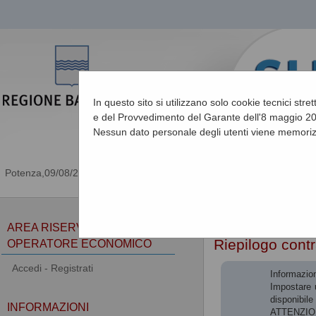
In questo sito si utilizzano solo cookie tecnici stre
e del Provvedimento del Garante dell'8 maggio 201
Nessun dato personale degli utenti viene memoriz
09/08/2026 17:14
Sei qui:
Home
»
Procedu
AREA RISERVATA
Riepilogo contr
OPERATORE ECONOMICO
Accedi - Registrati
Informazion
Impostare u
disponibile 
INFORMAZIONI
ATTENZIONE: