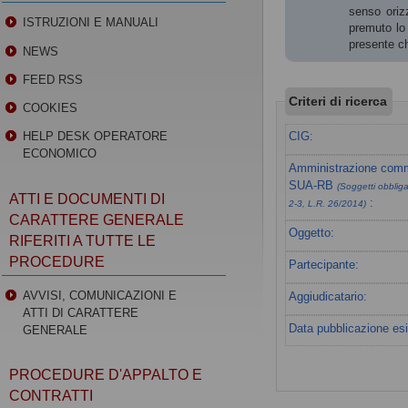
senso orizz
ISTRUZIONI E MANUALI
premuto lo 
presente ch
NEWS
FEED RSS
Criteri di ricerca
COOKIES
CIG:
HELP DESK OPERATORE
ECONOMICO
Amministrazione commi
SUA-RB
(Soggetti obbligat
ATTI E DOCUMENTI DI
:
2-3, L.R. 26/2014)
CARATTERE GENERALE
Oggetto:
RIFERITI A TUTTE LE
PROCEDURE
Partecipante:
AVVISI, COMUNICAZIONI E
Aggiudicatario:
ATTI DI CARATTERE
Data pubblicazione esi
GENERALE
PROCEDURE D'APPALTO E
CONTRATTI