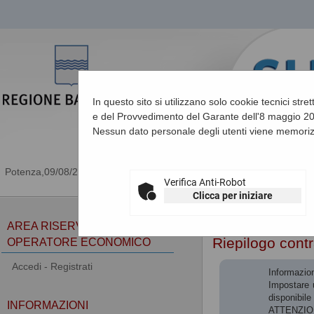
In questo sito si utilizzano solo cookie tecnici stre
e del Provvedimento del Garante dell'8 maggio 201
Nessun dato personale degli utenti viene memoriz
09/08/2026 07:37
Verifica Anti-Robot
Clicca per iniziare
Sei qui:
Home
»
Procedu
AREA RISERVATA
Riepilogo contr
OPERATORE ECONOMICO
Accedi - Registrati
Informazion
Impostare u
disponibile 
INFORMAZIONI
ATTENZIONE: