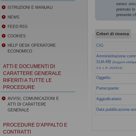
senso orizz
ISTRUZIONI E MANUALI
premuto lo 
presente ch
NEWS
FEED RSS
Criteri di ricerca
COOKIES
CIG:
HELP DESK OPERATORE
ECONOMICO
Amministrazione commi
SUA-RB
(Soggetti obbligat
ATTI E DOCUMENTI DI
:
2-3, L.R. 26/2014)
CARATTERE GENERALE
Oggetto:
RIFERITI A TUTTE LE
PROCEDURE
Partecipante:
AVVISI, COMUNICAZIONI E
Aggiudicatario:
ATTI DI CARATTERE
Data pubblicazione esi
GENERALE
PROCEDURE D'APPALTO E
CONTRATTI