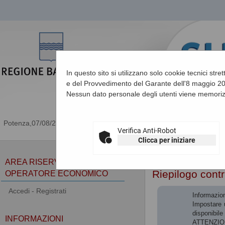
In questo sito si utilizzano solo cookie tecnici stre
e del Provvedimento del Garante dell'8 maggio 201
Nessun dato personale degli utenti viene memoriz
07/08/2026 16:25
Verifica Anti-Robot
Clicca per iniziare
Sei qui:
Home
»
Procedu
AREA RISERVATA
Riepilogo contr
OPERATORE ECONOMICO
Accedi - Registrati
Informazion
Impostare u
disponibile 
INFORMAZIONI
ATTENZIONE: