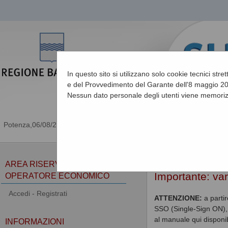
In questo sito si utilizzano solo cookie tecnici stre
e del Provvedimento del Garante dell'8 maggio 201
Nessun dato personale degli utenti viene memoriz
06/08/2026 17:35
Sei qui:
Home
AREA RISERVATA
Importante: va
OPERATORE ECONOMICO
Accedi - Registrati
ATTENZIONE:
a parti
SSO (Single-Sign ON), 
al manuale qui disponib
INFORMAZIONI