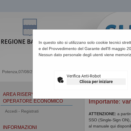
In questo sito si utilizzano solo cookie tecnici stre
e del Provvedimento del Garante dell'8 maggio 201
Nessun dato personale degli utenti viene memoriz
07/08/2026 22:30
Verifica Anti-Robot
Clicca per iniziare
Sei qui:
Home
AREA RISERVATA
Importante: va
OPERATORE ECONOMICO
Accedi - Registrati
ATTENZIONE:
a parti
SSO (Single-Sign ON), 
al manuale qui disponib
INFORMAZIONI