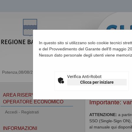
In questo sito si utilizzano solo cookie tecnici stre
e del Provvedimento del Garante dell'8 maggio 201
Nessun dato personale degli utenti viene memoriz
08/08/2026 23:04
Verifica Anti-Robot
Clicca per iniziare
Sei qui:
Home
AREA RISERVATA
Importante: va
OPERATORE ECONOMICO
Accedi - Registrati
ATTENZIONE:
a parti
SSO (Single-Sign ON), 
al manuale qui disponib
INFORMAZIONI