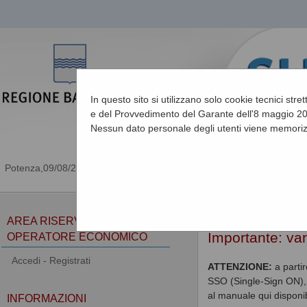
In questo sito si utilizzano solo cookie tecnici stre
e del Provvedimento del Garante dell'8 maggio 201
Nessun dato personale degli utenti viene memoriz
09/08/2026 08:27
Sei qui:
Home
AREA RISERVATA
Importante: va
OPERATORE ECONOMICO
Accedi - Registrati
ATTENZIONE:
a parti
SSO (Single-Sign ON), 
al manuale qui disponib
INFORMAZIONI