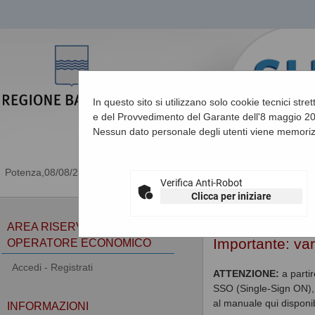
In questo sito si utilizzano solo cookie tecnici stre
e del Provvedimento del Garante dell'8 maggio 201
Nessun dato personale degli utenti viene memoriz
08/08/2026 16:41
Verifica Anti-Robot
Clicca per iniziare
Sei qui:
Home
AREA RISERVATA
Importante: va
OPERATORE ECONOMICO
Accedi - Registrati
ATTENZIONE:
a parti
SSO (Single-Sign ON), 
al manuale qui disponib
INFORMAZIONI