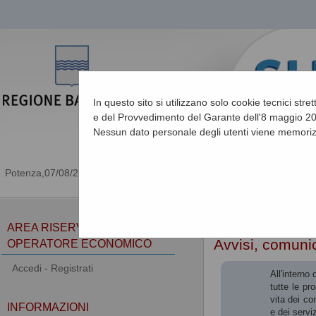
In questo sito si utilizzano solo cookie tecnici stre
e del Provvedimento del Garante dell'8 maggio 201
Nessun dato personale degli utenti viene memoriz
07/08/2026 11:17
Sei qui:
Home
»
Atti e d
AREA RISERVATA
Avvisi, comunic
OPERATORE ECONOMICO
Accedi - Registrati
All'interno
tutte le pr
vita dei co
INFORMAZIONI
e dei serviz