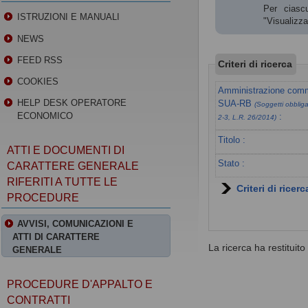
Per ciascu
ISTRUZIONI E MANUALI
"Visualizz
NEWS
FEED RSS
Criteri di ricerca
COOKIES
Amministrazione commi
HELP DESK OPERATORE
SUA-RB
(Soggetti obbligat
ECONOMICO
:
2-3, L.R. 26/2014)
Titolo :
ATTI E DOCUMENTI DI
Stato :
CARATTERE GENERALE
RIFERITI A TUTTE LE
Criteri di ricer
PROCEDURE
AVVISI, COMUNICAZIONI E
ATTI DI CARATTERE
La ricerca ha restituito 0
GENERALE
PROCEDURE D'APPALTO E
CONTRATTI