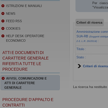
Per ciascu
ISTRUZIONI E MANUALI
"Visualizz
NEWS
FEED RSS
Criteri di ricerca
COOKIES
Amministrazione commi
HELP DESK OPERATORE
SUA-RB
(Soggetti obbligat
ECONOMICO
:
2-3, L.R. 26/2014)
Titolo :
ATTI E DOCUMENTI DI
Stato :
CARATTERE GENERALE
RIFERITI A TUTTE LE
Criteri di ricer
PROCEDURE
AVVISI, COMUNICAZIONI E
ATTI DI CARATTERE
La ricerca ha restituito 0
GENERALE
PROCEDURE D'APPALTO E
CONTRATTI