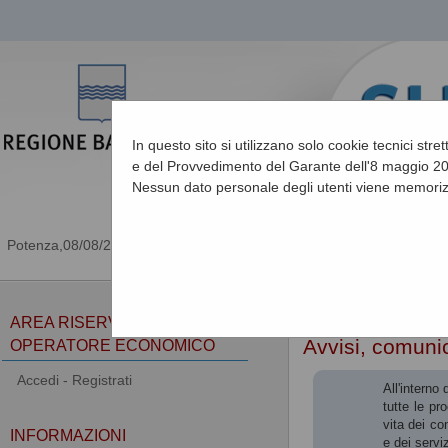
In questo sito si utilizzano solo cookie tecnici stre
e del Provvedimento del Garante dell'8 maggio 201
Nessun dato personale degli utenti viene memoriz
08/08/2026 15:51
Sei qui:
Home
»
Atti e d
AREA RISERVATA
Avvisi, comunic
OPERATORE ECONOMICO
Accedi - Registrati
All'interno
tutte le pr
vita dei co
INFORMAZIONI
e dei serviz