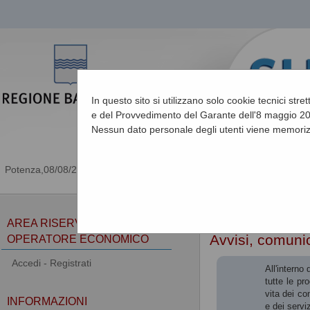
In questo sito si utilizzano solo cookie tecnici stre
e del Provvedimento del Garante dell'8 maggio 201
Nessun dato personale degli utenti viene memoriz
08/08/2026 18:58
Sei qui:
Home
»
Atti e d
AREA RISERVATA
Avvisi, comunic
OPERATORE ECONOMICO
Accedi - Registrati
All'interno
tutte le pr
vita dei co
INFORMAZIONI
e dei serviz