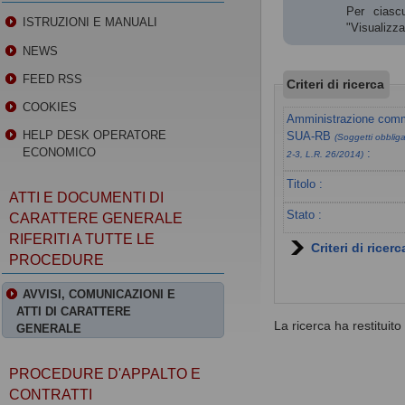
Per ciascu
ISTRUZIONI E MANUALI
"Visualizz
NEWS
FEED RSS
Criteri di ricerca
COOKIES
Amministrazione commi
HELP DESK OPERATORE
SUA-RB
(Soggetti obbligat
ECONOMICO
:
2-3, L.R. 26/2014)
Titolo :
ATTI E DOCUMENTI DI
Stato :
CARATTERE GENERALE
RIFERITI A TUTTE LE
Criteri di ricer
PROCEDURE
AVVISI, COMUNICAZIONI E
ATTI DI CARATTERE
La ricerca ha restituito 0
GENERALE
PROCEDURE D'APPALTO E
CONTRATTI