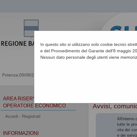
In questo sito si utilizzano solo cookie tecnici stre
e del Provvedimento del Garante dell'8 maggio 201
Nessun dato personale degli utenti viene memoriz
09/08/2026 18:20
Sei qui:
Home
»
Atti e d
AREA RISERVATA
Avvisi, comunic
OPERATORE ECONOMICO
Accedi - Registrati
All'interno
tutte le pr
vita dei co
INFORMAZIONI
e dei serviz