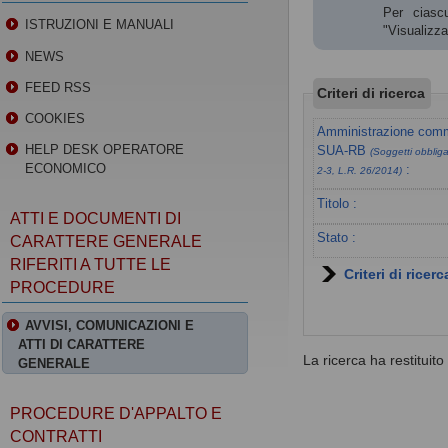
Per ciascu
ISTRUZIONI E MANUALI
"Visualizz
NEWS
FEED RSS
Criteri di ricerca
COOKIES
Amministrazione commi
HELP DESK OPERATORE
SUA-RB
(Soggetti obbligat
ECONOMICO
:
2-3, L.R. 26/2014)
Titolo :
ATTI E DOCUMENTI DI
Stato :
CARATTERE GENERALE
RIFERITI A TUTTE LE
Criteri di ricer
PROCEDURE
AVVISI, COMUNICAZIONI E
ATTI DI CARATTERE
La ricerca ha restituito 0
GENERALE
PROCEDURE D'APPALTO E
CONTRATTI