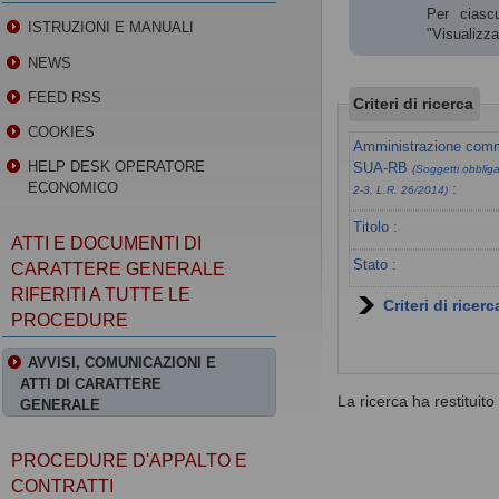
Per ciascu
ISTRUZIONI E MANUALI
"Visualizz
NEWS
FEED RSS
Criteri di ricerca
COOKIES
Amministrazione commi
HELP DESK OPERATORE
SUA-RB
(Soggetti obbligat
ECONOMICO
:
2-3, L.R. 26/2014)
Titolo :
ATTI E DOCUMENTI DI
Stato :
CARATTERE GENERALE
RIFERITI A TUTTE LE
Criteri di ricer
PROCEDURE
AVVISI, COMUNICAZIONI E
ATTI DI CARATTERE
La ricerca ha restituito 0
GENERALE
PROCEDURE D'APPALTO E
CONTRATTI