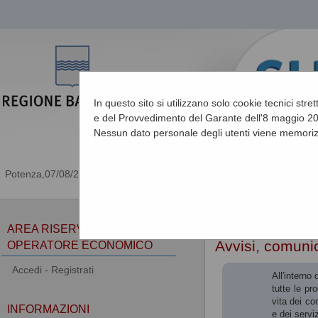
In questo sito si utilizzano solo cookie tecnici stre
e del Provvedimento del Garante dell'8 maggio 201
Nessun dato personale degli utenti viene memoriz
07/08/2026 21:57
Sei qui:
Home
»
Atti e d
AREA RISERVATA
Avvisi, comunic
OPERATORE ECONOMICO
Accedi - Registrati
All'interno
tutte le pr
vita dei co
INFORMAZIONI
e dei serviz