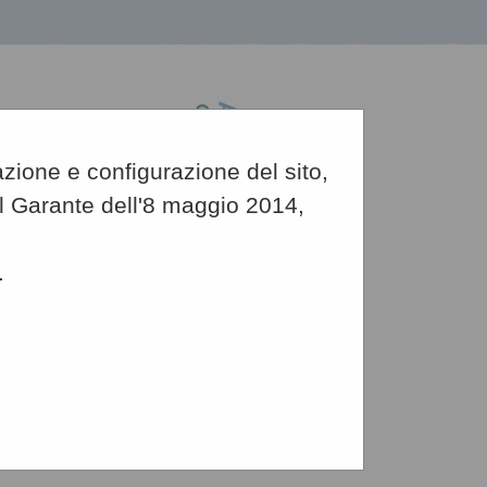
azione e configurazione del sito,
del Garante dell'8 maggio 2014,
.
Grafica
-
Testo
-
Alto contrasto
municazioni e atti di caratter...
carattere generale