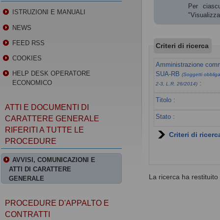
Per ciascu
ISTRUZIONI E MANUALI
"Visualizz
NEWS
FEED RSS
Criteri di ricerca
COOKIES
Amministrazione commi
HELP DESK OPERATORE
SUA-RB
(Soggetti obbligat
ECONOMICO
:
2-3, L.R. 26/2014)
Titolo :
ATTI E DOCUMENTI DI
Stato :
CARATTERE GENERALE
RIFERITI A TUTTE LE
Criteri di ricer
PROCEDURE
AVVISI, COMUNICAZIONI E
ATTI DI CARATTERE
La ricerca ha restituito 0
GENERALE
PROCEDURE D'APPALTO E
CONTRATTI