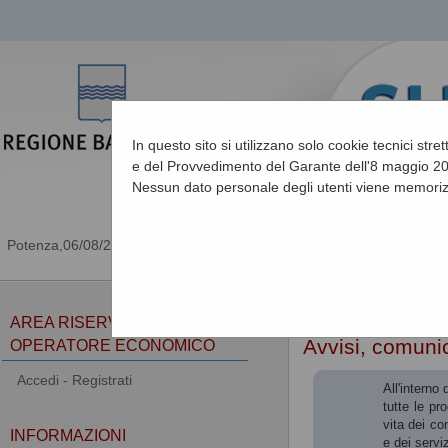
In questo sito si utilizzano solo cookie tecnici stre
e del Provvedimento del Garante dell'8 maggio 201
Nessun dato personale degli utenti viene memoriz
06/08/2026 06:22
Sei qui:
Home
»
Atti e d
AREA RISERVATA
Avvisi, comunic
OPERATORE ECONOMICO
Accedi - Registrati
All'interno
tutte le pr
vita dei co
INFORMAZIONI
e dei serviz