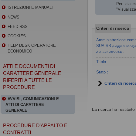
Per ciascu
ISTRUZIONI E MANUALI
"Visualizz
NEWS
FEED RSS
Criteri di ricerca
COOKIES
Amministrazione commi
HELP DESK OPERATORE
SUA-RB
(Soggetti obbligat
ECONOMICO
:
2-3, L.R. 26/2014)
Titolo :
ATTI E DOCUMENTI DI
Stato :
CARATTERE GENERALE
RIFERITI A TUTTE LE
Criteri di ricer
PROCEDURE
AVVISI, COMUNICAZIONI E
ATTI DI CARATTERE
La ricerca ha restituito 0
GENERALE
PROCEDURE D'APPALTO E
CONTRATTI