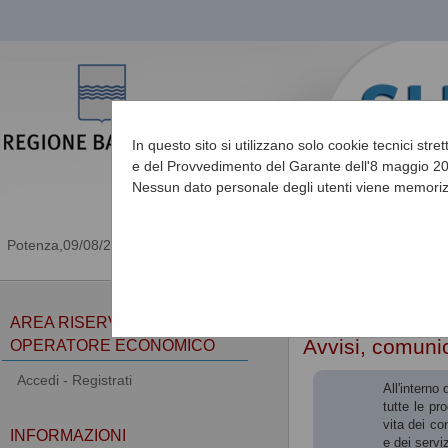
In questo sito si utilizzano solo cookie tecnici stre
e del Provvedimento del Garante dell'8 maggio 201
Nessun dato personale degli utenti viene memoriz
09/08/2026 17:13
Sei qui:
Home
»
Atti e d
AREA RISERVATA
Avvisi, comunic
OPERATORE ECONOMICO
Accedi - Registrati
All'interno
tutte le pr
vita dei co
INFORMAZIONI
e dei serviz