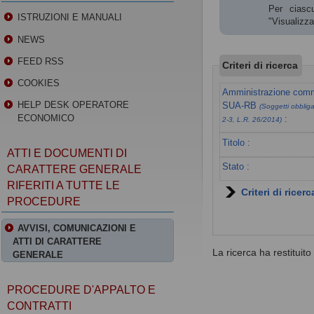
Per ciascu
ISTRUZIONI E MANUALI
"Visualizz
NEWS
FEED RSS
Criteri di ricerca
COOKIES
Amministrazione commi
HELP DESK OPERATORE
SUA-RB
(Soggetti obbligat
ECONOMICO
:
2-3, L.R. 26/2014)
Titolo :
ATTI E DOCUMENTI DI
Stato :
CARATTERE GENERALE
RIFERITI A TUTTE LE
Criteri di ricer
PROCEDURE
AVVISI, COMUNICAZIONI E
ATTI DI CARATTERE
La ricerca ha restituito 0
GENERALE
PROCEDURE D'APPALTO E
CONTRATTI