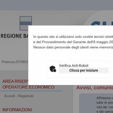
In questo sito si utilizzano solo cookie tecnici stre
e del Provvedimento del Garante dell'8 maggio 201
Nessun dato personale degli utenti viene memoriz
07/08/2026 08:02
Verifica Anti-Robot
Clicca per iniziare
Sei qui:
Home
»
Atti e d
AREA RISERVATA
Avvisi, comunic
OPERATORE ECONOMICO
Accedi - Registrati
All'interno
tutte le pr
vita dei co
INFORMAZIONI
e dei serviz