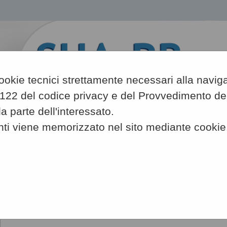
 cookie tecnici strettamente necessari alla navig
art. 122 del codice privacy e del Provvedimento 
 parte dell'interessato.
A
nti viene memorizzato nel sito mediante cookie
-
A
-
|
A
Sei qui:
Home
»
Atti e documenti di carattere generale r...
»
Avvisi, co
Avvisi, comunicazioni e atti di 