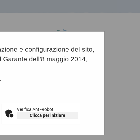
azione e configurazione del sito,
del Garante dell'8 maggio 2014,
.
Grafica
-
Testo
-
Alto contrasto
municazioni e atti di caratter...
Verifica Anti-Robot
Clicca per iniziare
carattere generale