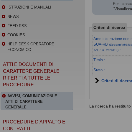
Per ciascu
ISTRUZIONI E MANUALI
"Visualizz
NEWS
FEED RSS
Criteri di ricerca
COOKIES
Amministrazione commi
HELP DESK OPERATORE
SUA-RB
(Soggetti obbligat
ECONOMICO
:
2-3, L.R. 26/2014)
Titolo :
ATTI E DOCUMENTI DI
Stato :
CARATTERE GENERALE
RIFERITI A TUTTE LE
Criteri di ricer
PROCEDURE
AVVISI, COMUNICAZIONI E
ATTI DI CARATTERE
La ricerca ha restituito 0
GENERALE
PROCEDURE D'APPALTO E
CONTRATTI