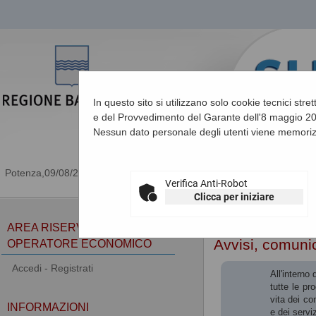
In questo sito si utilizzano solo cookie tecnici stre
e del Provvedimento del Garante dell'8 maggio 201
Nessun dato personale degli utenti viene memoriz
09/08/2026 07:21
Verifica Anti-Robot
Clicca per iniziare
Sei qui:
Home
»
Atti e d
AREA RISERVATA
Avvisi, comunic
OPERATORE ECONOMICO
Accedi - Registrati
All'interno
tutte le pr
vita dei co
INFORMAZIONI
e dei serviz