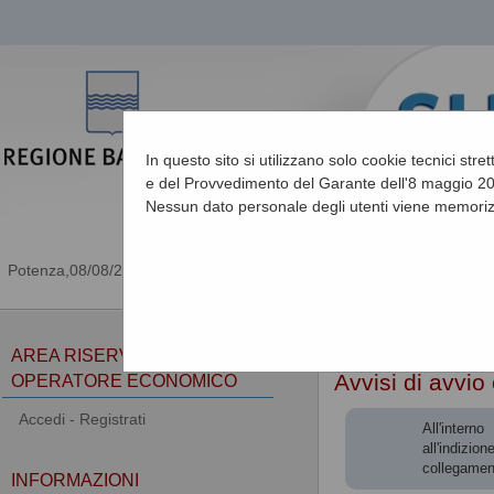
In questo sito si utilizzano solo cookie tecnici stre
e del Provvedimento del Garante dell'8 maggio 201
Nessun dato personale degli utenti viene memoriz
08/08/2026 05:40
Sei qui:
Home
»
Procedu
AREA RISERVATA
Avvisi di avvio
OPERATORE ECONOMICO
Accedi - Registrati
All'intern
all'indizio
collegamen
INFORMAZIONI