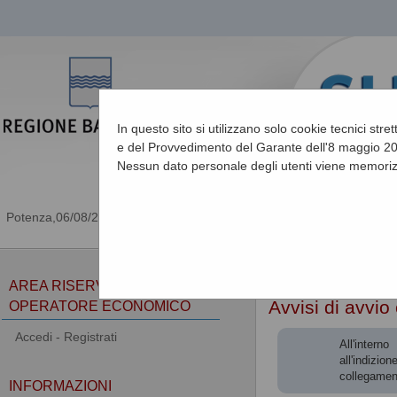
In questo sito si utilizzano solo cookie tecnici stre
e del Provvedimento del Garante dell'8 maggio 201
Nessun dato personale degli utenti viene memoriz
06/08/2026 22:41
Sei qui:
Home
»
Procedu
AREA RISERVATA
Avvisi di avvio
OPERATORE ECONOMICO
Accedi - Registrati
All'intern
all'indizio
collegamen
INFORMAZIONI