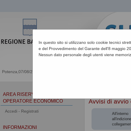
In questo sito si utilizzano solo cookie tecnici stre
e del Provvedimento del Garante dell'8 maggio 201
Nessun dato personale degli utenti viene memoriz
07/08/2026 22:49
Sei qui:
Home
»
Procedu
AREA RISERVATA
Avvisi di avvio
OPERATORE ECONOMICO
Accedi - Registrati
All'intern
all'indizio
collegamen
INFORMAZIONI