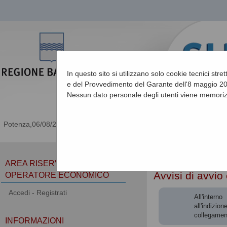
In questo sito si utilizzano solo cookie tecnici stre
e del Provvedimento del Garante dell'8 maggio 201
Nessun dato personale degli utenti viene memoriz
06/08/2026 15:15
Sei qui:
Home
»
Procedu
AREA RISERVATA
Avvisi di avvio
OPERATORE ECONOMICO
Accedi - Registrati
All'intern
all'indizio
collegamen
INFORMAZIONI