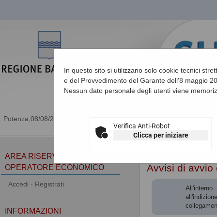
In questo sito si utilizzano solo cookie tecnici stre
e del Provvedimento del Garante dell'8 maggio 201
Nessun dato personale degli utenti viene memoriz
08/08/2026 18:51
Verifica Anti-Robot
Clicca per iniziare
Sei qui:
Home
»
Procedu
AREA RISERVATA
Avvisi di avvio
OPERATORE ECONOMICO
Accedi - Registrati
All'intern
all'indizio
collegamen
INFORMAZIONI