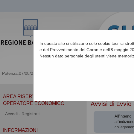
In questo sito si utilizzano solo cookie tecnici stre
e del Provvedimento del Garante dell'8 maggio 201
Nessun dato personale degli utenti viene memoriz
07/08/2026 19:20
Sei qui:
Home
»
Procedu
AREA RISERVATA
Avvisi di avvio
OPERATORE ECONOMICO
Accedi - Registrati
All'intern
all'indizio
collegamen
INFORMAZIONI