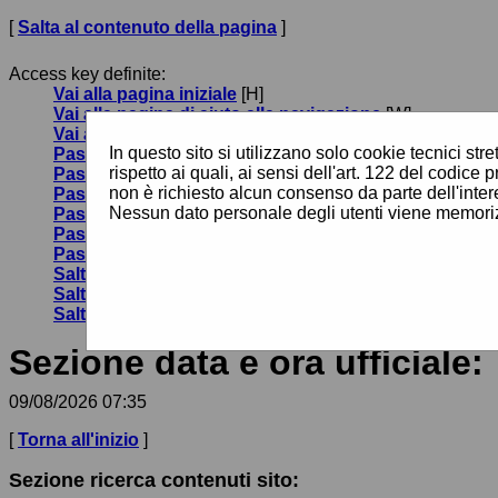
[
Salta al contenuto della pagina
]
Access key definite:
Vai alla pagina iniziale
[H]
Vai alla pagina di aiuto alla navigazione
[W]
Vai alla mappa del sito
[Y]
In questo sito si utilizzano solo cookie tecnici st
Passa al testo con caratteri di dimensione standard
[
rispetto ai quali, ai sensi dell'art. 122 del codi
Passa al testo con caratteri di dimensione grande
[B]
non è richiesto alcun consenso da parte dell'inter
Passa al testo con caratteri di dimensione molto gra
Nessun dato personale degli utenti viene memoriz
Passa alla visualizzazione grafica
[G]
Passa alla visualizzazione solo testo
[T]
Passa alla visualizzazione in alto contrasto e solo te
Salta alla ricerca di contenuti
[S]
Salta al menù
[1]
Salta al contenuto della pagina
[2]
Sezione data e ora ufficiale:
09/08/2026 07:35
[
Torna all'inizio
]
Sezione ricerca contenuti sito: