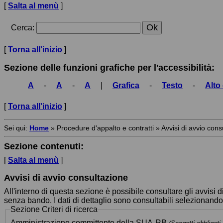
[
Salta al menù
]
Cerca
:
[
Torna all'inizio
]
Sezione delle funzioni grafiche per l'accessibilità:
A
-
A
-
A
|
Grafica
-
Testo
-
Alto
[
Torna all'inizio
]
Sei qui:
Home
»
Procedure d'appalto e contratti
»
Avvisi di avvio cons
Sezione contenuti:
[
Salta al menù
]
Avvisi di avvio consultazione
All'interno di questa sezione è possibile consultare gli avvisi 
senza bando. I dati di dettaglio sono consultabili selezionand
Sezione
Criteri di ricerca
Amministrazione committente della SUA-RB