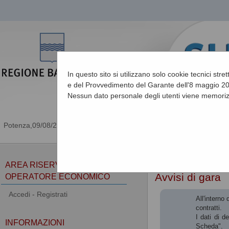
In questo sito si utilizzano solo cookie tecnici stre
e del Provvedimento del Garante dell'8 maggio 201
Nessun dato personale degli utenti viene memoriz
09/08/2026 14:58
Sei qui:
Home
»
Procedu
AREA RISERVATA
Avvisi di gara
OPERATORE ECONOMICO
Accedi - Registrati
All'interno
contratti.
I dati di d
INFORMAZIONI
Scheda".