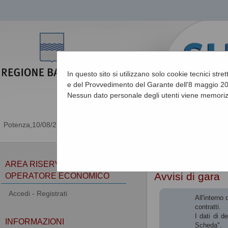
In questo sito si utilizzano solo cookie tecnici stre
e del Provvedimento del Garante dell'8 maggio 201
Nessun dato personale degli utenti viene memoriz
10/08/2026 13:22
Sei qui:
Home
»
Procedu
AREA RISERVATA
Avvisi di gara
OPERATORE ECONOMICO
Accedi - Registrati
All'interno
contratti.
I dati di d
INFORMAZIONI
Scheda".