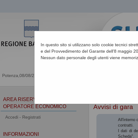
In questo sito si utilizzano solo cookie tecnici stre
e del Provvedimento del Garante dell'8 maggio 201
Nessun dato personale degli utenti viene memoriz
08/08/2026 05:38
Sei qui:
Home
»
Procedu
AREA RISERVATA
Avvisi di gara
OPERATORE ECONOMICO
Accedi - Registrati
All'interno
contratti.
I dati di d
INFORMAZIONI
Scheda".