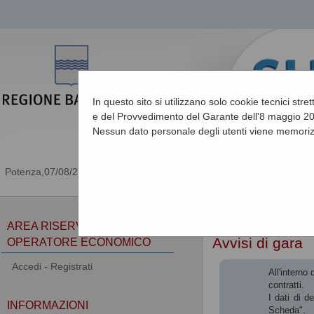
In questo sito si utilizzano solo cookie tecnici stre
e del Provvedimento del Garante dell'8 maggio 201
Nessun dato personale degli utenti viene memoriz
07/08/2026 19:33
Sei qui:
Home
»
Procedu
AREA RISERVATA
Avvisi di gara
OPERATORE ECONOMICO
Accedi - Registrati
All'interno
contratti.
I dati di d
INFORMAZIONI
Scheda".