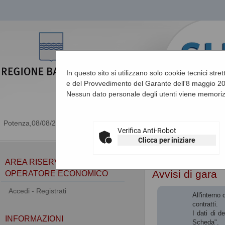
In questo sito si utilizzano solo cookie tecnici stre
e del Provvedimento del Garante dell'8 maggio 201
Nessun dato personale degli utenti viene memoriz
08/08/2026 00:17
Verifica Anti-Robot
Clicca per iniziare
Sei qui:
Home
»
Procedu
AREA RISERVATA
Avvisi di gara
OPERATORE ECONOMICO
Accedi - Registrati
All'interno
contratti.
I dati di d
INFORMAZIONI
Scheda".