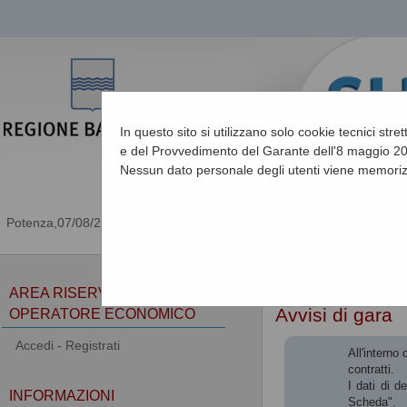
In questo sito si utilizzano solo cookie tecnici stre
e del Provvedimento del Garante dell'8 maggio 201
Nessun dato personale degli utenti viene memoriz
07/08/2026 08:45
Sei qui:
Home
»
Procedu
AREA RISERVATA
Avvisi di gara
OPERATORE ECONOMICO
Accedi - Registrati
All'interno
contratti.
I dati di d
INFORMAZIONI
Scheda".