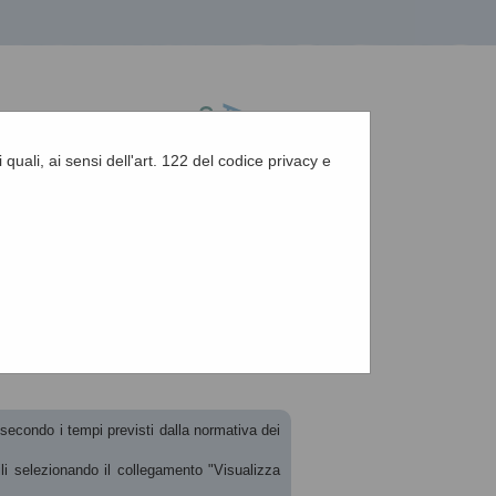
 quali, ai sensi dell'art. 122 del codice privacy e
A
-
A
-
|
Grafica
-
Testo
-
Alto contrasto
A
i secondo i tempi previsti dalla normativa dei
ili selezionando il collegamento "Visualizza