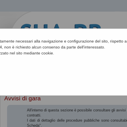
ettamente necessari alla navigazione e configurazione del sito, rispetto ai
, non è richiesto alcun consenso da parte dell'interessato.
zato nel sito mediante cookie.
Sei qui:
Home
»
Procedure d'appalto e contratti
»
Avvisi pubblici
Avvisi di gara
All'interno di questa sezione è possibile consultare gli avvis
contratti.
I dati di dettaglio delle procedure pubbliche sono consultab
Scheda".