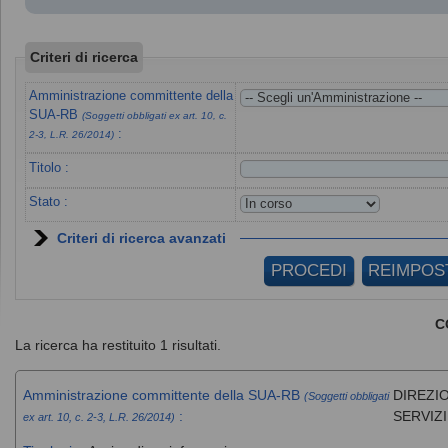
Criteri di ricerca
Amministrazione committente della
SUA-RB
(Soggetti obbligati ex art. 10, c.
:
2-3, L.R. 26/2014)
Titolo :
Stato :
Criteri di ricerca avanzati
C
La ricerca ha restituito 1 risultati.
Amministrazione committente della SUA-RB
DIREZIO
(Soggetti obbligati
:
SERVIZ
ex art. 10, c. 2-3, L.R. 26/2014)