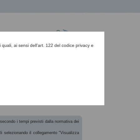
 quali, ai sensi dell'art. 122 del codice privacy e
A
-
A
-
|
Grafica
-
Testo
-
Alto contrasto
A
i secondo i tempi previsti dalla normativa dei
ili selezionando il collegamento "Visualizza