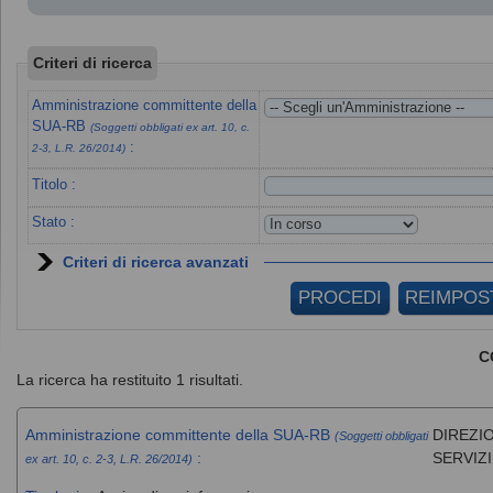
Criteri di ricerca
Amministrazione committente della
SUA-RB
(Soggetti obbligati ex art. 10, c.
:
2-3, L.R. 26/2014)
Titolo :
Stato :
Criteri di ricerca avanzati
C
La ricerca ha restituito 1 risultati.
Amministrazione committente della SUA-RB
DIREZIO
(Soggetti obbligati
:
SERVIZ
ex art. 10, c. 2-3, L.R. 26/2014)