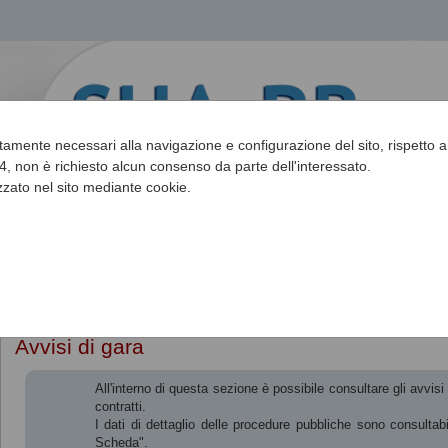
ettamente necessari alla navigazione e configurazione del sito, rispetto ai
, non è richiesto alcun consenso da parte dell'interessato.
zato nel sito mediante cookie.
Sei qui:
Home
»
Procedure d'appalto e contratti
»
Avvisi pubblici
Avvisi di gara
All'interno di questa sezione è possibile consultare gli avvis
contratti.
I dati di dettaglio delle procedure pubbliche sono consultab
Scheda".