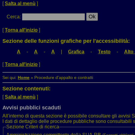
[
Salta al menù
]
Cerca
:
[
Torna all'inizio
]
Sezione delle funzioni grafiche per l'accessibilità:
A
-
A
-
A
|
Grafica
-
Testo
-
Alto
[
Torna all'inizio
]
Sei qui:
Home
»
Procedure d'appalto e contratti
Sezione contenuti:
[
Salta al menù
]
Avvisi pubblici scaduti
All'interno di questa sezione è possibile consultare gli avvisi
S
I dati di dettaglio delle procedure pubbliche sono consultabil
Sezione
Criteri di ricerca
Amministrazione committente della SUA-RB