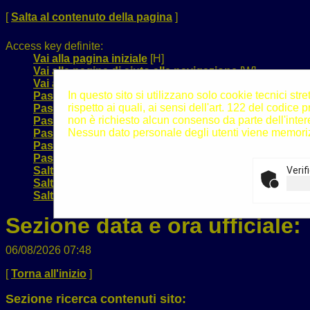
[
Salta al contenuto della pagina
]
Access key definite:
Vai alla pagina iniziale
[H]
Vai alla pagina di aiuto alla navigazione
[W]
Vai alla mappa del sito
[Y]
In questo sito si utilizzano solo cookie tecnici st
Passa al testo con caratteri di dimensione standard
[
rispetto ai quali, ai sensi dell'art. 122 del codi
Passa al testo con caratteri di dimensione grande
[B]
non è richiesto alcun consenso da parte dell'inter
Passa al testo con caratteri di dimensione molto gra
Nessun dato personale degli utenti viene memoriz
Passa alla visualizzazione grafica
[G]
Passa alla visualizzazione solo testo
[T]
Passa alla visualizzazione in alto contrasto e solo te
Salta alla ricerca di contenuti
[S]
Verif
Salta al menù
[1]
Salta al contenuto della pagina
[2]
Sezione data e ora ufficiale:
06/08/2026 07:48
[
Torna all'inizio
]
Sezione ricerca contenuti sito: