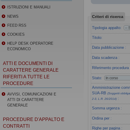
ISTRUZIONI E MANUALI
Criteri di ricerca
NEWS
FEED RSS
Tipologia appalto:
COOKIES
Titolo:
HELP DESK OPERATORE
Data pubblicazione :
ECONOMICO
Data scadenza :
ATTI E DOCUMENTI DI
Riferimento procedura 
CARATTERE GENERALE
RIFERITI A TUTTE LE
Stato:
PROCEDURE
Amministrazione commi
SUA-RB
(Soggetti obbligat
AVVISI, COMUNICAZIONI E
:
2-3, L.R. 26/2014)
ATTI DI CARATTERE
GENERALE
Somma urgenza :
Ordina per :
PROCEDURE D'APPALTO E
CONTRATTI
Righe per pagina :