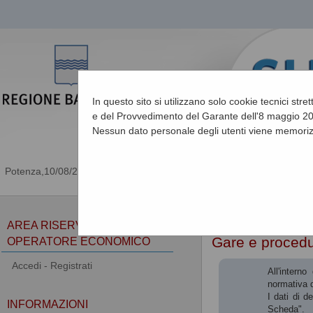
In questo sito si utilizzano solo cookie tecnici stre
e del Provvedimento del Garante dell'8 maggio 201
Nessun dato personale degli utenti viene memoriz
10/08/2026 11:29
Sei qui:
Home
»
Procedu
AREA RISERVATA
Gare e proced
OPERATORE ECONOMICO
Accedi - Registrati
All'intern
normativa d
I dati di d
INFORMAZIONI
Scheda".