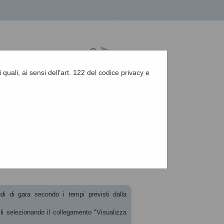
 quali, ai sensi dell'art. 122 del codice privacy e
A
-
A
-
|
Grafica
-
Testo
-
Alto contrasto
A
ndi di gara secondo i tempi previsti dalla
ili selezionando il collegamento "Visualizza