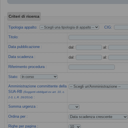
Criteri di ricerca
Tipologia appalto:
CIG:
Titolo:
Data pubblicazione :
dal:
al:
Data scadenza :
dal:
al:
Riferimento procedura :
Stato:
Amministrazione committente della
SUA-RB
(Soggetti obbligati ex art. 10, c.
:
2-3, L.R. 26/2014)
Somma urgenza :
Ordina per :
Righe per pagina :