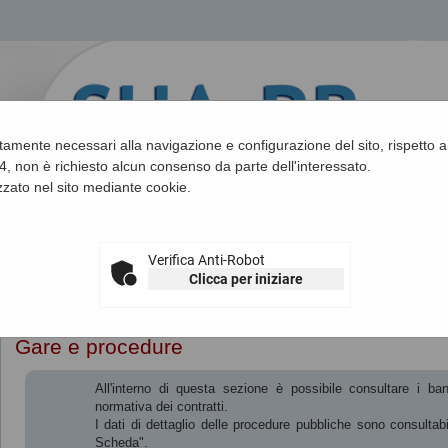
ettamente necessari alla navigazione e configurazione del sito, rispetto ai
, non è richiesto alcun consenso da parte dell'interessato.
zato nel sito mediante cookie.
Verifica Anti-Robot
Clicca per iniziare
Sei qui:
Home
»
Procedure d'appalto e contratti
»
Gare e procedure
Gare e procedure
All'interno di questa sezione è possibile consultare i ba
normativa dei contratti.
I dati di dettaglio delle procedure pubbliche sono consultab
Scheda".