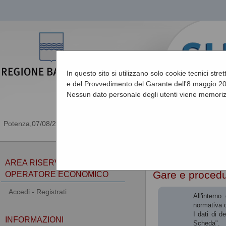
In questo sito si utilizzano solo cookie tecnici stre
e del Provvedimento del Garante dell'8 maggio 201
Nessun dato personale degli utenti viene memoriz
07/08/2026 11:22
Sei qui:
Home
»
Procedu
AREA RISERVATA
Gare e proced
OPERATORE ECONOMICO
Accedi - Registrati
All'intern
normativa d
I dati di d
INFORMAZIONI
Scheda".