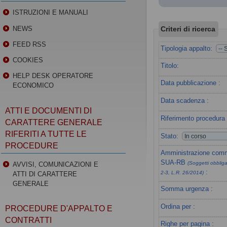
ISTRUZIONI E MANUALI
Criteri di ricerca
NEWS
FEED RSS
Tipologia appalto:
COOKIES
Titolo:
HELP DESK OPERATORE
Data pubblicazione :
ECONOMICO
Data scadenza :
ATTI E DOCUMENTI DI
Riferimento procedura 
CARATTERE GENERALE
RIFERITI A TUTTE LE
Stato:
PROCEDURE
Amministrazione commi
SUA-RB
(Soggetti obbligat
AVVISI, COMUNICAZIONI E
:
2-3, L.R. 26/2014)
ATTI DI CARATTERE
GENERALE
Somma urgenza :
Ordina per :
PROCEDURE D'APPALTO E
CONTRATTI
Righe per pagina :