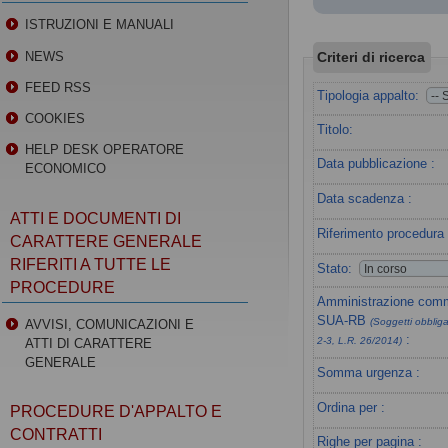
ISTRUZIONI E MANUALI
Criteri di ricerca
NEWS
FEED RSS
Tipologia appalto:
COOKIES
Titolo:
HELP DESK OPERATORE
Data pubblicazione :
ECONOMICO
Data scadenza :
ATTI E DOCUMENTI DI
Riferimento procedura 
CARATTERE GENERALE
RIFERITI A TUTTE LE
Stato:
PROCEDURE
Amministrazione commi
SUA-RB
(Soggetti obbligat
AVVISI, COMUNICAZIONI E
:
2-3, L.R. 26/2014)
ATTI DI CARATTERE
GENERALE
Somma urgenza :
Ordina per :
PROCEDURE D'APPALTO E
CONTRATTI
Righe per pagina :