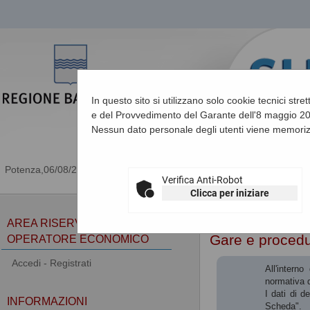
In questo sito si utilizzano solo cookie tecnici stre
e del Provvedimento del Garante dell'8 maggio 201
Nessun dato personale degli utenti viene memoriz
06/08/2026 07:45
Verifica Anti-Robot
Clicca per iniziare
Sei qui:
Home
»
Procedu
AREA RISERVATA
Gare e proced
OPERATORE ECONOMICO
Accedi - Registrati
All'intern
normativa d
I dati di d
INFORMAZIONI
Scheda".