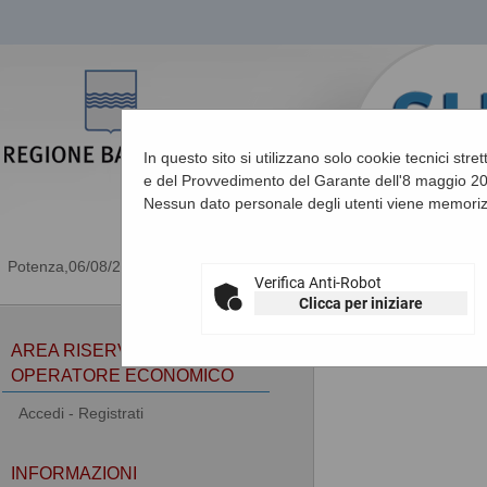
In questo sito si utilizzano solo cookie tecnici stre
e del Provvedimento del Garante dell'8 maggio 201
Nessun dato personale degli utenti viene memoriz
06/08/2026 05:07
Verifica Anti-Robot
Clicca per iniziare
Sei qui:
Home
»
Procedu
AREA RISERVATA
OPERATORE ECONOMICO
Accedi - Registrati
INFORMAZIONI