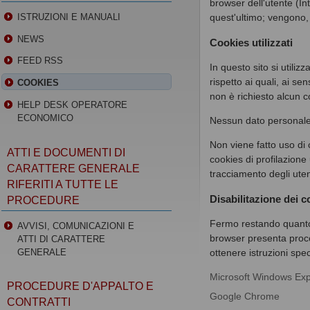
browser dell'utente (I
quest'ultimo; vengono, 
ISTRUZIONI E MANUALI
NEWS
Cookies utilizzati
FEED RSS
In questo sito si utili
rispetto ai quali, ai s
COOKIES
non è richiesto alcun c
HELP DESK OPERATORE
ECONOMICO
Nessun dato personale d
Non viene fatto uso di 
ATTI E DOCUMENTI DI
cookies di profilazione 
CARATTERE GENERALE
tracciamento degli uten
RIFERITI A TUTTE LE
Disabilitazione dei c
PROCEDURE
Fermo restando quanto 
AVVISI, COMUNICAZIONI E
browser presenta proce
ATTI DI CARATTERE
GENERALE
ottenere istruzioni speci
Microsoft Windows Exp
PROCEDURE D'APPALTO E
Google Chrome
CONTRATTI