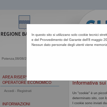
In questo sito si utilizzano solo cookie tecnici stre
e del Provvedimento del Garante dell'8 maggio 201
Nessun dato personale degli utenti viene memoriz
08/08/2026 00:52
Sei qui:
Home
»
Informa
AREA RISERVATA
Informativa su
OPERATORE ECONOMICO
Accedi - Registrati
Un "cookie" è un piccol
determinato sito, con 
I cookie sono inviati d
INFORMAZIONI