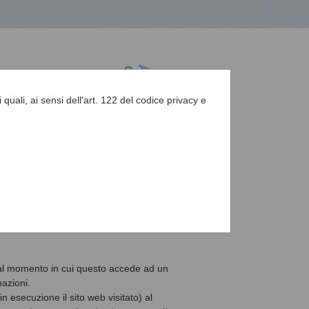
 quali, ai sensi dell'art. 122 del codice privacy e
A
-
A
-
|
Grafica
-
Testo
-
Alto contrasto
A
e al momento in cui questo accede ad un
azioni.
n esecuzione il sito web visitato) al