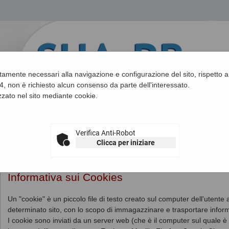
ettamente necessari alla navigazione e configurazione del sito, rispetto ai
, non è richiesto alcun consenso da parte dell'interessato.
zato nel sito mediante cookie.
Verifica Anti-Robot
Clicca per iniziare
Sei qui:
Home
»
Informazioni
»
Cookies
Informativa sui Cookies
Un "cookie" è un piccolo file di testo creato sul computer dell'utent
determinato sito, con lo scopo di immagazzinare e trasportare inform
I cookie sono inviati da un server web (che è il computer sul quale è i