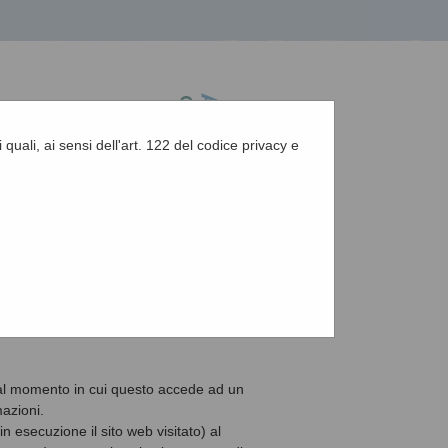
 quali, ai sensi dell'art. 122 del codice privacy e
A
-
A
-
|
Grafica
-
Testo
-
Alto contrasto
A
e al momento in cui questo accede ad un
azioni.
n esecuzione il sito web visitato) al