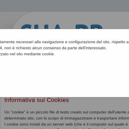
ettamente necessari alla navigazione e configurazione del sito, rispetto ai
, non è richiesto alcun consenso da parte dell'interessato.
zato nel sito mediante cookie.
Sei qui:
Home
»
Informazioni
»
Cookies
Informativa sui Cookies
Un "cookie" è un piccolo file di testo creato sul computer dell'utent
determinato sito, con lo scopo di immagazzinare e trasportare inform
I cookie sono inviati da un server web (che è il computer sul quale è i