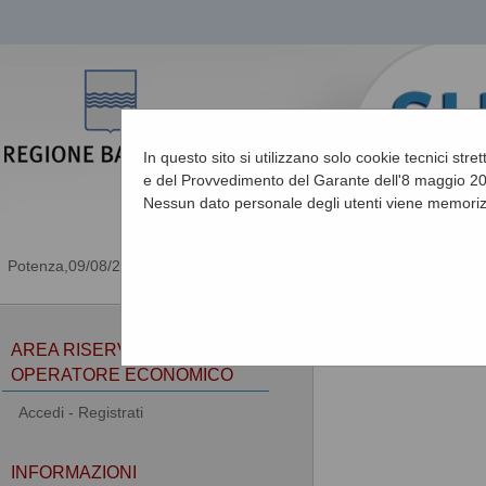
In questo sito si utilizzano solo cookie tecnici stre
e del Provvedimento del Garante dell'8 maggio 201
Nessun dato personale degli utenti viene memoriz
09/08/2026 09:51
Sei qui:
Home
»
Informa
AREA RISERVATA
OPERATORE ECONOMICO
Accedi - Registrati
INFORMAZIONI