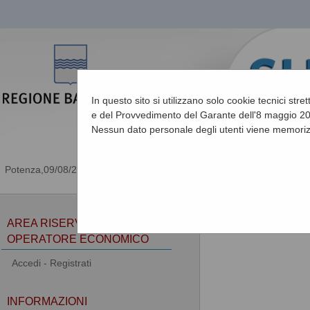
In questo sito si utilizzano solo cookie tecnici stre
e del Provvedimento del Garante dell'8 maggio 201
Nessun dato personale degli utenti viene memoriz
09/08/2026 10:02
Sei qui:
Home
»
Informa
AREA RISERVATA
OPERATORE ECONOMICO
Accedi - Registrati
INFORMAZIONI