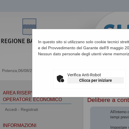
In questo sito si utilizzano solo cookie tecnici stre
e del Provvedimento del Garante dell'8 maggio 201
Nessun dato personale degli utenti viene memoriz
06/08/2026 10:11
Verifica Anti-Robot
Clicca per iniziare
Sei qui:
Home
»
Procedu
AREA RISERVATA
Delibere a cont
OPERATORE ECONOMICO
Accedi - Registrati
All'interno
tempi previ
INFORMAZIONI
Impostare u