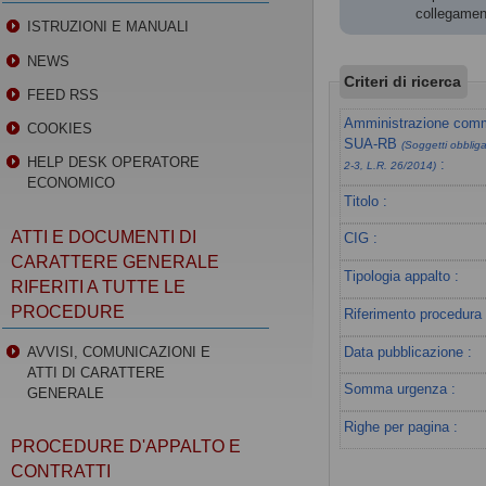
collegament
ISTRUZIONI E MANUALI
NEWS
Criteri di ricerca
FEED RSS
Amministrazione commi
COOKIES
SUA-RB
(Soggetti obbligat
HELP DESK OPERATORE
:
2-3, L.R. 26/2014)
ECONOMICO
Titolo :
ATTI E DOCUMENTI DI
CIG :
CARATTERE GENERALE
Tipologia appalto :
RIFERITI A TUTTE LE
PROCEDURE
Riferimento procedura 
Data pubblicazione :
AVVISI, COMUNICAZIONI E
ATTI DI CARATTERE
Somma urgenza :
GENERALE
Righe per pagina :
PROCEDURE D'APPALTO E
CONTRATTI